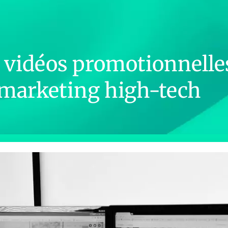
es vidéos promotionnelle
 marketing high-tech