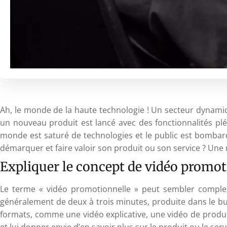
Ah, le monde de la haute technologie ! Un secteur dynam
un nouveau produit est lancé avec des fonctionnalités pl
monde est saturé de technologies et le public est bombar
démarquer et faire valoir son produit ou son service ? Une 
Expliquer le concept de vidéo promot
Le terme « vidéo promotionnelle » peut sembler complexe
généralement de deux à trois minutes, produite dans le b
formats, comme une vidéo explicative, une vidéo de produit
et lui donner envie d’en savoir plus sur le produit ou le ser