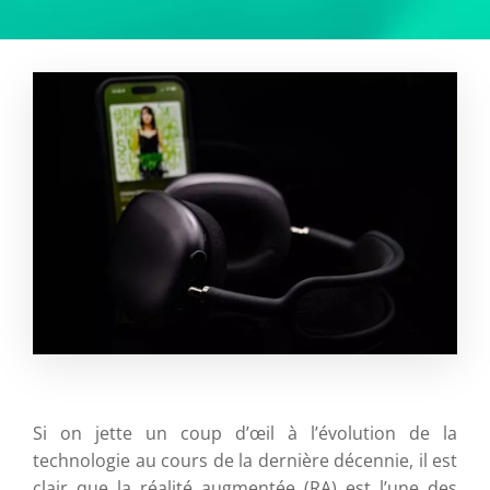
Si on jette un coup d’œil à l’évolution de la
technologie au cours de la dernière décennie, il est
clair que la réalité augmentée (RA) est l’une des