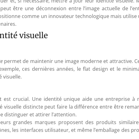
uer et, si nécessaire, mettre à jour leur identité visuell
 peut être une déconnexion entre l’image actuelle de l’en
ositionne comme un innovateur technologique mais utilise u
naires.
ntité visuelle
te
permet de maintenir une image moderne et attractive. Cel
r exemple, ces dernières années, le flat design et le mini
 visuelle.
est crucial. Une identité unique aide une entreprise à m
isuelle distincte peut faire la différence entre être rema
distinguer et attirer l’attention.
eurs grandes marques proposent des produits similaires,
cônes, les interfaces utilisateur, et même l’emballage des pr