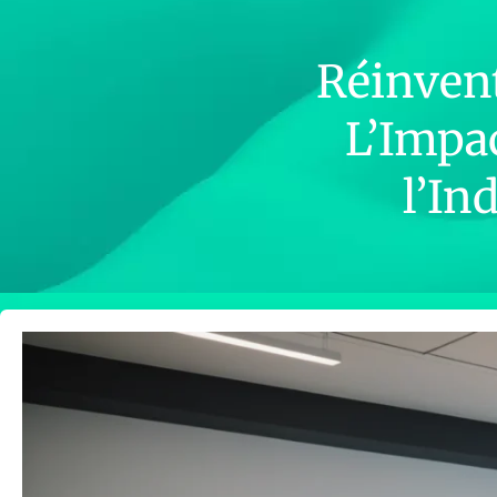
Réinvente
L’Impac
l’In