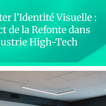
r l’Identité Visuelle :
t de la Refonte dans
dustrie High-Tech