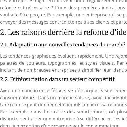
Les entreprises high-tech doivent donc régulièrement éval
refonte est nécessaire ? L’une des premières indications
souhaite être perçue. Par exemple, une entreprise qui se p
envoyer des messages contradictoires à ses clients et parte
2. Les raisons derrière la refonte d’ide
2.1. Adaptation aux nouvelles tendances du marché
Les tendances graphiques évoluent rapidement. Une
refon
palettes de couleurs, typographies, et styles visuels. Pa
incitant de nombreuses entreprises à simplifier leur identité
2.2. Différenciation dans un secteur compétitif
Avec une concurrence féroce, se démarquer visuellement 
consommateurs. Dans un marché saturé, avoir une identité v
Une refonte peut donner cette impulsion nécessaire pour se 
Par exemple, dans l’industrie des smartphones, où plusi
distincte peut aider une entreprise à se différencier. Les i
dans la perception d’une marque par le consommateur.